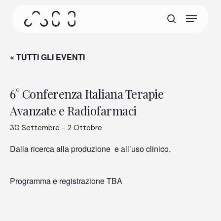
Skip
Menu
to
Questa schermata consente al tuo dispositivo di
main
cerca
consumare meno energia del dovuto quando resti
content
inattivo sul nostro sito. Per riprendere la
navigazione, fai un click o un tap in un punto
« TUTTI GLI EVENTI
qualsiasi dello schermo.
6° Conferenza Italiana Terapie
Avanzate e Radiofarmaci
30 Settembre
-
2 Ottobre
Dalla ricerca alla produzione e all’uso clinico.
Programma e registrazione TBA