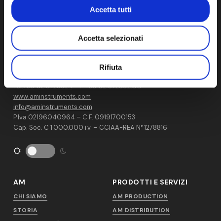
Accetta tutti
Sviluppiamo, Produciamo e Distribuiamo prodotti e servizi
Accetta selezionati
all’avanguardia per il controllo della contaminazione in
cleanroom.
Rifiuta
Via Isonzo, 1/C 20812 Limbiate (MB) Italy
Tel:
+39 02 872892.1
– F. +39 02 872892.00
www.aminstruments.com
info@aminstruments.com
P.Iva 02196040964 – C.F. 09191700153
Cap. Soc. € 1.000.000 i.v. – CCIAA-REA N° 1278816
AM
PRODOTTI E SERVIZI
CHI SIAMO
AM PRODUCTION
STORIA
AM DISTRIBUTION