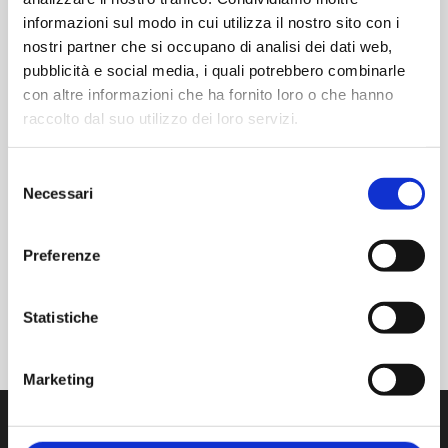
informazioni sul modo in cui utilizza il nostro sito con i
nostri partner che si occupano di analisi dei dati web,
pubblicità e social media, i quali potrebbero combinarle
con altre informazioni che ha fornito loro o che hanno
raccolto dal suo utilizzo dei loro servizi.
LUOGO
CENTRO CONGRESSI SGR Rimini Via Gabriello Chiabrera,
Selezione
34 D, 47924, Rimini
Necessari
del
Via Gabriello Chiabrera, 34 D, 47924, Rimini
consenso
Rimini
,
+ Google Maps
Preferenze
BALKAN CLEANROOM
PDA – SITE VISIT IN AM
INSTRUMENTS 2026
FORUM 2026
Statistiche
Marketing