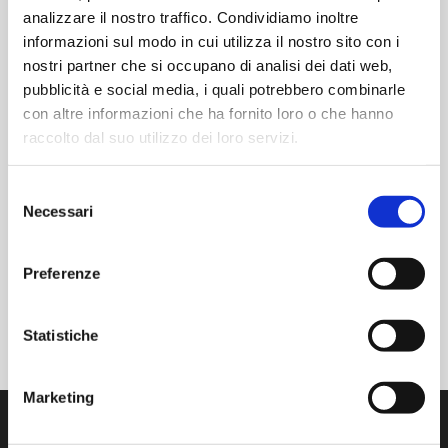
analizzare il nostro traffico. Condividiamo inoltre
informazioni sul modo in cui utilizza il nostro sito con i
nostri partner che si occupano di analisi dei dati web,
pubblicità e social media, i quali potrebbero combinarle
con altre informazioni che ha fornito loro o che hanno
LOCATION
raccolto dal suo utilizzo dei loro servizi.
CENTRO CONGRESSI SGR Rimini Via Gabriello Chiabrera,
34 D, 47924, Rimini
Selezione
Via Gabriello Chiabrera, 34 D, 47924, Rimini
Necessari
del
Rimini
,
+ Google Maps
consenso
Preferenze
BALKAN CLEANROOM
PDA – SITE VISIT IN AM
INSTRUMENTS 2026
FORUM 2026
Statistiche
Marketing