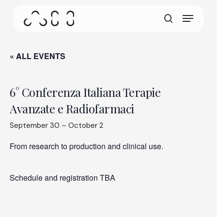
gestures.
Skip
Menu
to
This screen allows your device to consume less
main
search
power than it should when you remain idle on our
content
site. To resume browsing, click or tap anywhere
on the screen.
« ALL EVENTS
6° Conferenza Italiana Terapie
Avanzate e Radiofarmaci
September 30
–
October 2
From research to production and clinical use.
Schedule and registration TBA