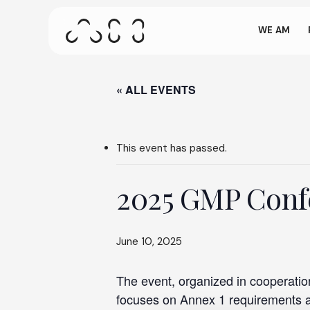
come
Skip
to
WE AM
main
content
This screen a
on our site. 
« ALL EVENTS
Press ENTER to search or ESC to close
This event has passed.
2025 GMP Confe
June 10, 2025
The event, organized in cooperatio
focuses on Annex 1 requirements an