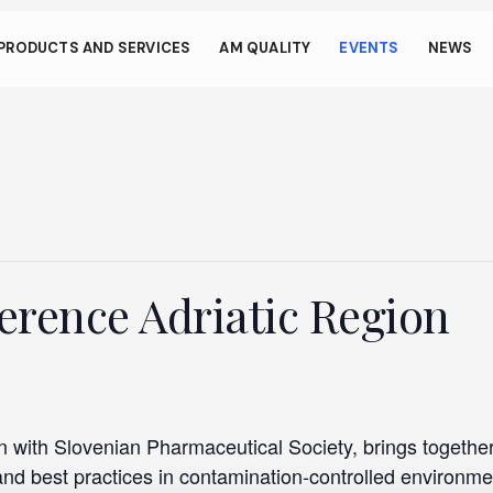
s through small gestur
PRODUCTS AND SERVICES
AM QUALITY
EVENTS
NEWS
llows your device to consume less power than it should when you 
To resume browsing, click or tap anywhere on the screen.
rence Adriatic Region
n with Slovenian Pharmaceutical Society, brings togeth
d best practices in contamination-controlled environment