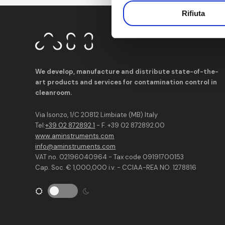
Rifiuta
We develop, manufacture and distribute state-of-the-
art products and services for contamination control in
cleanroom.
Via Isonzo, 1/C 20812 Limbiate (MB) Italy
Tel:
+39 02 872892.1
- F. +39 02 872892.00
www.aminstruments.com
info@aminstruments.com
VAT no. 02196040964 - Tax code 09191700153
Cap. Soc. € 1,000,000 i.v. - CCIAA-REA NO. 1278816