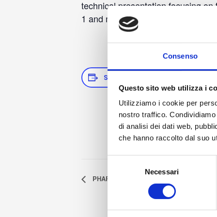
technical presentation focusing on
1 and material transfer.
Consenso
SAVE TO YOUR CALENDAR
D
Questo sito web utilizza i c
Utilizziamo i cookie per perso
Da
nostro traffico. Condividiamo 
Ju
di analisi dei dati web, pubbl
che hanno raccolto dal suo uti
Selezione
Necessari
del
PHARMINTECH BY IPACK IMA
consenso