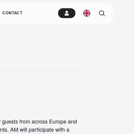
es.
search
CONTACT
remain idle
er guests from across Europe and
s. AM will participate with a