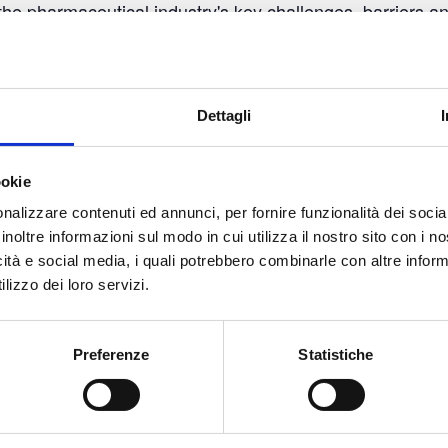
 the pharmaceutical industry's key challenges, barriers 
Dettagli
ETAILS
LOCATION
ookie
nalizzare contenuti ed annunci, per fornire funzionalità dei socia
Terme Olimia Podčetrtek
te:
inoltre informazioni sul modo in cui utilizza il nostro sito con i 
Zdraviliška cesta 24
ne 10, 2025
icità e social media, i quali potrebbero combinarle con altre inform
Podčetrtek
,
3254
Slovenia
lizzo dei loro servizi.
+ Google Maps
Preferenze
Statistiche