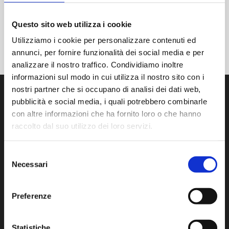
Questo sito web utilizza i cookie
Utilizziamo i cookie per personalizzare contenuti ed
annunci, per fornire funzionalità dei social media e per
analizzare il nostro traffico. Condividiamo inoltre
informazioni sul modo in cui utilizza il nostro sito con i
nostri partner che si occupano di analisi dei dati web,
pubblicità e social media, i quali potrebbero combinarle
con altre informazioni che ha fornito loro o che hanno
PREVIOUS POST
raccolto dal suo utilizzo dei loro servizi.
schülke and AM Instruments Join Forces to Shape the Future of Life Sciences
Selezione
Necessari
del
consenso
Preferenze
Statistiche