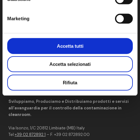
NEXT POST
Marketing
Lounges Karlsruhe 2026: il contributo di AM al programma scientifico
Accetta tutti
Accetta selezionati
Rifiuta
Sviluppiamo, Produciamo e Distribuiamo prodotti e servizi
all’avanguardia per il controllo della contaminazione in
cleanroom.
Via Isonzo, 1/C 20812 Limbiate (MB) Italy
Tel:
+39 02 872892.1
– F. +39 02 872892.00