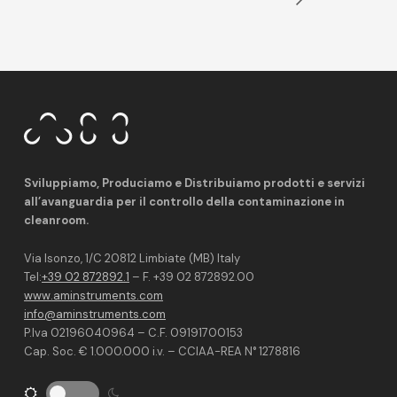
Sviluppiamo, Produciamo e Distribuiamo prodotti e servizi
all’avanguardia per il controllo della contaminazione in
cleanroom.
Via Isonzo, 1/C 20812 Limbiate (MB) Italy
Tel:
+39 02 872892.1
– F. +39 02 872892.00
www.aminstruments.com
info@aminstruments.com
P.Iva 02196040964 – C.F. 09191700153
Cap. Soc. € 1.000.000 i.v. – CCIAA-REA N° 1278816