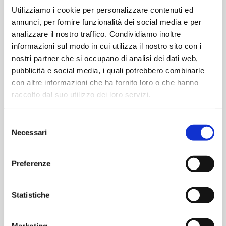
Utilizziamo i cookie per personalizzare contenuti ed
REGISTRAZIONE
annunci, per fornire funzionalità dei social media e per
analizzare il nostro traffico. Condividiamo inoltre
informazioni sul modo in cui utilizza il nostro sito con i
nostri partner che si occupano di analisi dei dati web,
pubblicità e social media, i quali potrebbero combinarle
con altre informazioni che ha fornito loro o che hanno
raccolto dal suo utilizzo dei loro servizi.
SALVA NEL TUO CALENDARIO
Selezione
Necessari
del
DETTAGLI
ORGANIZZATORE
consenso
Preferenze
AM
Data:
25 Settembre 2025
Statistiche
Marketing