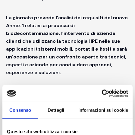
La giornata prevede l’analisi dei requisiti del nuovo
Annex 1 relativi ai processi di
biodecontaminazione, l’intervento di aziende
clienti che utilizzano la tecnologia HPE nelle sue
applicazioni (sistemi mobili, portatili e fissi) e sarà
un’occasione per un confronto aperto tra tecnici,
esperti e aziende per condividere approcci,
.
esperienze e soluzioni
La partecipazione è gratuita.
Consenso
Dettagli
Informazioni sui cookie
Le registrazioni sono limitate a un massimo di 50
partecipanti. Le richieste verranno accettate in ordine di
arrivo, fino a esaurimento dei posti disponibili.
Questo sito web utilizza i cookie