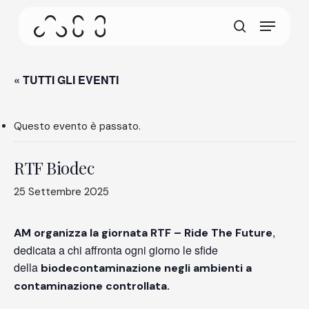
Skip
Menu
to
Questa schermata consente al tuo dispositivo di
main
cerca
consumare meno energia del dovuto quando resti
content
inattivo sul nostro sito. Per riprendere la
navigazione, fai un click o un tap in un punto
« TUTTI GLI EVENTI
qualsiasi dello schermo.
Questo evento è passato.
RTF Biodec
25 Settembre 2025
,
AM organizza la giornata RTF – Ride The Future
dedicata a chi affronta ogni giorno le sfide
della
biodecontaminazione negli ambienti a
contaminazione controllata.