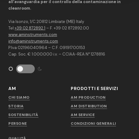
all’avanguardia per il controllo della contaminazione in
cleanroom.
Via Isonzo, 1/C 20812 Limbiate (MB) Italy
Tel:
+39 02 872892.1
– F. +39 02 872892.00
www.aminstruments.com
info@aminstruments.com
P.Iva 02196040964 – C.F. 09191700153
Cap. Soc. € 1.000.000 i.v. – CCIAA-REA N° 1278816
AM
PRODOTTI E SERVIZI
CHI SIAMO
AM PRODUCTION
STORIA
AM DISTRIBUTION
SOSTENIBILITÀ
AM SERVICE
PERSONE
CONDIZIONI GENERALI
QUALITÀ