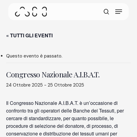
Skip
Menu
to
Questa schermata consente al tuo dispositivo di
main
cerca
consumare meno energia del dovuto quando resti
content
inattivo sul nostro sito. Per riprendere la
navigazione, fai un click o un tap in un punto
« TUTTI GLI EVENTI
qualsiasi dello schermo.
Questo evento è passato.
Congresso Nazionale A.I.B.A.T.
24 Ottobre 2025
-
25 Ottobre 2025
Il Congresso Nazionale A.I.B.A.T. è un’occasione di
confronto tra gli operatori delle Banche dei Tessuti, per
cercare di standardizzare, per quanto possibile, le
procedure di selezione del donatore, di processo, di
conservazione e distribuzione dei tessuti umani per