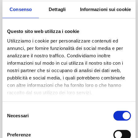
Consenso
Dettagli
Informazioni sui cookie
DETTAGLI
Questo sito web utilizza i cookie
Inizio:
Utilizziamo i cookie per personalizzare contenuti ed
24 Ottobre 2025
annunci, per fornire funzionalità dei social media e per
Fine:
analizzare il nostro traffico. Condividiamo inoltre
25 Ottobre 2025
informazioni sul modo in cui utilizza il nostro sito con i
nostri partner che si occupano di analisi dei dati web,
pubblicità e social media, i quali potrebbero combinarle
con altre informazioni che ha fornito loro o che hanno
raccolto dal suo utilizzo dei loro servizi.
Selezione
Necessari
del
consenso
Preferenze