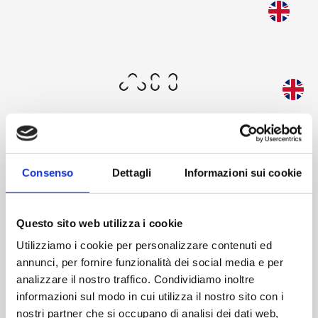
Skip
to
Questa schermata consente al tuo dispositivo di
main
consumare meno energia del dovuto quando resti
content
inattivo sul nostro sito. Per riprendere la
navigazione, fai un click o un tap in un punto
qualsiasi dello schermo.
Consenso
Dettagli
Informazioni sui cookie
Benvenuto
Questo sito web utilizza i cookie
Utilizziamo i cookie per personalizzare contenuti ed
annunci, per fornire funzionalità dei social media e per
analizzare il nostro traffico. Condividiamo inoltre
informazioni sul modo in cui utilizza il nostro sito con i
L'area riservata di AM ti offre un’esperienza esclusiva:
nostri partner che si occupano di analisi dei dati web,
accedi al nostro mondo, esplora il catalogo e scopri