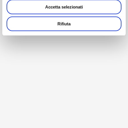
Accetta selezionati
Rifiuta
BACK TO HOME
© Copyright 1990-2026 – AM Instruments Srl – P. Iva
02196040964 –
Privacy Policy
–
Cookie Policy