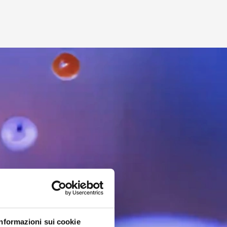
.
l dovuto
 un tap in un
Informazioni sui cookie