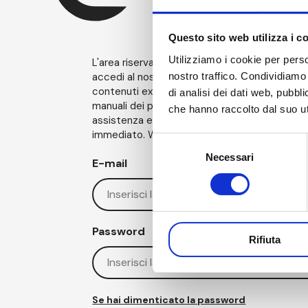
Questo sito web utilizza i c
Utilizziamo i cookie per perso
L'area riservata di AM ti offre un’esperienza e
nostro traffico. Condividiamo 
accedi al nostro mondo, esplora il catalogo e
contenuti extra. Inoltre, puoi scaricare certifi
di analisi dei dati web, pubbl
manuali dei prodotti acquistati, inviare richies
che hanno raccolto dal suo uti
assistenza e gestire eventuali reclami in mo
immediato. We are AM, We go Beyond the Invi
Selezione
Necessari
del
E-mail
consenso
Password
Rifiuta
Se hai dimenticato la password