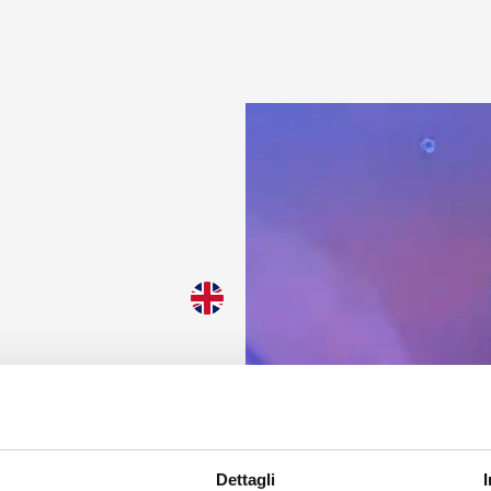
 anche dai piccoli gesti
ata consente al tuo dispositivo di consumare meno energia de
nattivo sul nostro sito. Per riprendere la navigazione, fai un click o
si dello schermo.
to
Dettagli