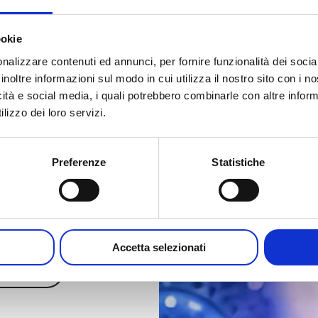
ookie
nalizzare contenuti ed annunci, per fornire funzionalità dei socia
sclusiva:
inoltre informazioni sul modo in cui utilizza il nostro sito con i 
 scopri
cati e
icità e social media, i quali potrebbero combinarle con altre inform
te di
lizzo dei loro servizi.
do semplice e
sible
Preferenze
Statistiche
Accetta selezionati