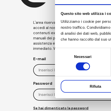
Questo sito web utilizza i c
Utilizziamo i cookie per perso
L'area riservata di AM ti offre un’esperienza e
nostro traffico. Condividiamo 
accedi al nostro mondo, esplora il catalogo e
contenuti extra. Inoltre, puoi scaricare certifi
di analisi dei dati web, pubbl
manuali dei prodotti acquistati, inviare richies
che hanno raccolto dal suo uti
assistenza e gestire eventuali reclami in mo
immediato. We are AM, We go Beyond the Invi
Selezione
Necessari
del
E-mail
consenso
Password
Rifiuta
Se hai dimenticato la password