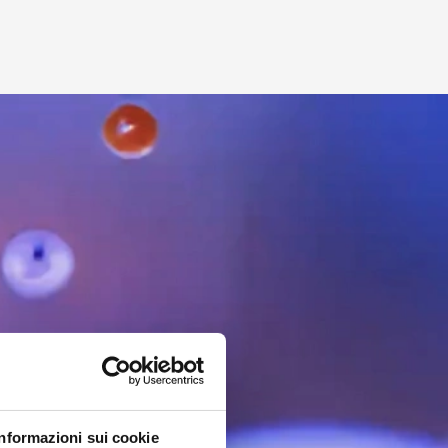
.
l dovuto
 un tap in un
Informazioni sui cookie