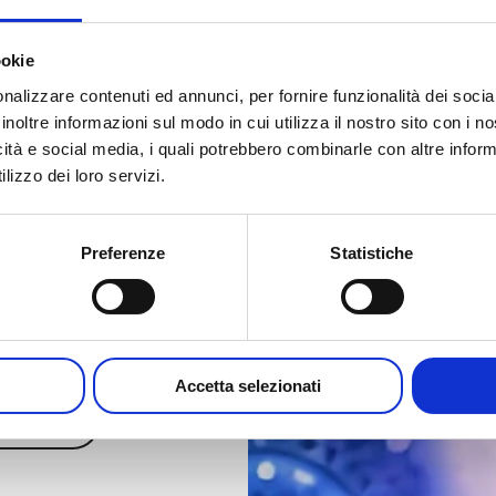
ookie
nalizzare contenuti ed annunci, per fornire funzionalità dei socia
sclusiva:
inoltre informazioni sul modo in cui utilizza il nostro sito con i 
 scopri
cati e
icità e social media, i quali potrebbero combinarle con altre inform
te di
lizzo dei loro servizi.
do semplice e
sible
Preferenze
Statistiche
Accetta selezionati