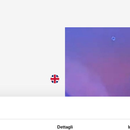
 anche dai piccoli gesti
ata consente al tuo dispositivo di consumare meno energia de
nattivo sul nostro sito. Per riprendere la navigazione, fai un click o
si dello schermo.
to
Dettagli