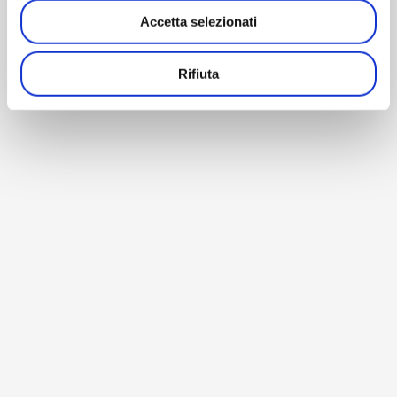
Accetta selezionati
Rifiuta
BACK TO HOME
© Copyright 1990-2026 – AM Instruments Srl – P. Iva
02196040964 –
Privacy Policy
–
Cookie Policy