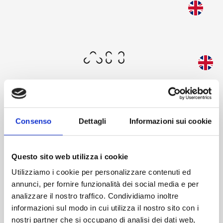
Skip
to
Questa schermata consente al tuo dispositivo di
main
consumare meno energia del dovuto quando resti
content
inattivo sul nostro sito. Per riprendere la
navigazione, fai un click o un tap in un punto
qualsiasi dello schermo.
Consenso
Dettagli
Informazioni sui cookie
Benvenuto
Questo sito web utilizza i cookie
Utilizziamo i cookie per personalizzare contenuti ed
annunci, per fornire funzionalità dei social media e per
analizzare il nostro traffico. Condividiamo inoltre
informazioni sul modo in cui utilizza il nostro sito con i
L'area riservata di AM ti offre un’esperienza esclusiva:
nostri partner che si occupano di analisi dei dati web,
accedi al nostro mondo, esplora il catalogo e scopri