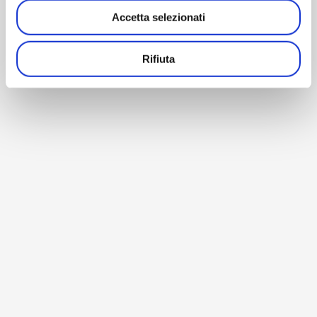
Accetta selezionati
Rifiuta
BACK TO HOME
© Copyright 1990-2026 – AM Instruments Srl – P. Iva
02196040964 –
Privacy Policy
–
Cookie Policy