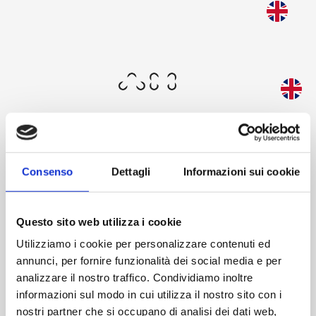
Skip
to
Questa schermata consente al tuo dispositivo di
main
consumare meno energia del dovuto quando resti
content
inattivo sul nostro sito. Per riprendere la
navigazione, fai un click o un tap in un punto
qualsiasi dello schermo.
Consenso
Dettagli
Informazioni sui cookie
Benvenuto
Questo sito web utilizza i cookie
Utilizziamo i cookie per personalizzare contenuti ed
annunci, per fornire funzionalità dei social media e per
analizzare il nostro traffico. Condividiamo inoltre
informazioni sul modo in cui utilizza il nostro sito con i
L'area riservata di AM ti offre un’esperienza esclusiva:
nostri partner che si occupano di analisi dei dati web,
accedi al nostro mondo, esplora il catalogo e scopri