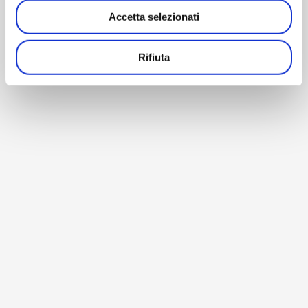
Accetta selezionati
Rifiuta
BACK TO HOME
© Copyright 1990-2026 – AM Instruments Srl – P. Iva
02196040964 –
Privacy Policy
–
Cookie Policy