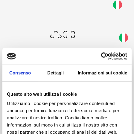
Skip
to
Questa schermata consente al tuo dispositivo di
main
consumare meno energia del dovuto quando resti
content
inattivo sul nostro sito. Per riprendere la
navigazione, fai un click o un tap in un punto
qualsiasi dello schermo.
Consenso
Dettagli
Informazioni sui cookie
Welcome
Questo sito web utilizza i cookie
Utilizziamo i cookie per personalizzare contenuti ed
annunci, per fornire funzionalità dei social media e per
analizzare il nostro traffico. Condividiamo inoltre
informazioni sul modo in cui utilizza il nostro sito con i
AM's restricted area offers you an exclusive experience:
nostri partner che si occupano di analisi dei dati web,
access our world, explore the catalog and discover extra