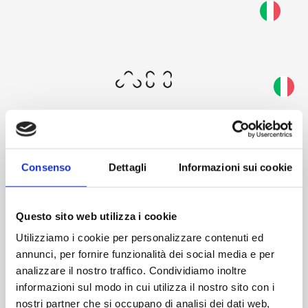
Skip
to
Questa schermata consente al tuo dispositivo di
main
consumare meno energia del dovuto quando resti
content
inattivo sul nostro sito. Per riprendere la
navigazione, fai un click o un tap in un punto
qualsiasi dello schermo.
Consenso
Dettagli
Informazioni sui cookie
Welcome
Questo sito web utilizza i cookie
Utilizziamo i cookie per personalizzare contenuti ed
annunci, per fornire funzionalità dei social media e per
analizzare il nostro traffico. Condividiamo inoltre
informazioni sul modo in cui utilizza il nostro sito con i
AM's restricted area offers you an exclusive experience:
nostri partner che si occupano di analisi dei dati web,
access our world, explore the catalog and discover extra