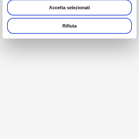
Accetta selezionati
Rifiuta
BACK TO HOME
© Copyright 1990-2026 – AM Instruments Srl – P. Iva
02196040964 –
Privacy Policy
–
Cookie Policy