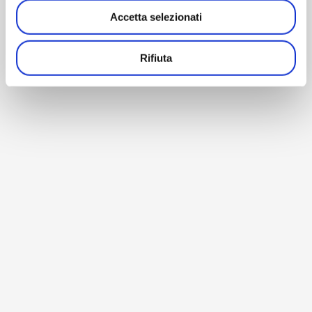
Accetta selezionati
Rifiuta
BACK TO HOME
© Copyright 1990-2026 – AM Instruments Srl – P. Iva
02196040964 –
Privacy Policy
–
Cookie Policy