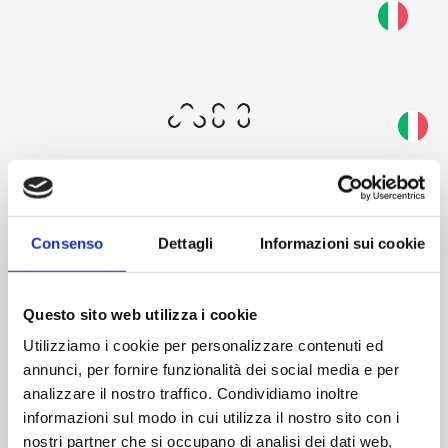
Skip
to
Questa schermata consente al tuo dispositivo di
main
consumare meno energia del dovuto quando resti
content
inattivo sul nostro sito. Per riprendere la
navigazione, fai un click o un tap in un punto
qualsiasi dello schermo.
Consenso
Dettagli
Informazioni sui cookie
Welcome
Questo sito web utilizza i cookie
Utilizziamo i cookie per personalizzare contenuti ed
annunci, per fornire funzionalità dei social media e per
analizzare il nostro traffico. Condividiamo inoltre
informazioni sul modo in cui utilizza il nostro sito con i
AM's restricted area offers you an exclusive experience:
nostri partner che si occupano di analisi dei dati web,
access our world, explore the catalog and discover extra