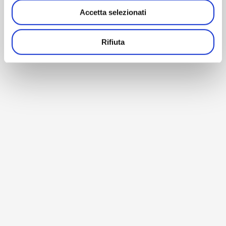
Accetta selezionati
Rifiuta
BACK TO HOME
© Copyright 1990-2026 – AM Instruments Srl – P. Iva
02196040964 –
Privacy Policy
–
Cookie Policy