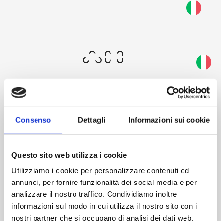
Skip
to
Questa schermata consente al tuo dispositivo di
main
consumare meno energia del dovuto quando resti
content
inattivo sul nostro sito. Per riprendere la
navigazione, fai un click o un tap in un punto
qualsiasi dello schermo.
Consenso
Dettagli
Informazioni sui cookie
Welcome
Questo sito web utilizza i cookie
Utilizziamo i cookie per personalizzare contenuti ed
annunci, per fornire funzionalità dei social media e per
analizzare il nostro traffico. Condividiamo inoltre
informazioni sul modo in cui utilizza il nostro sito con i
AM's restricted area offers you an exclusive experience:
nostri partner che si occupano di analisi dei dati web,
access our world, explore the catalog and discover extra