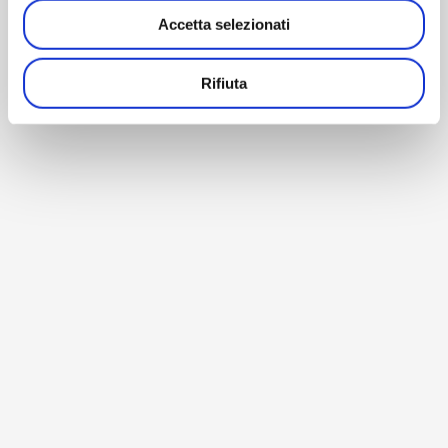
Accetta selezionati
Rifiuta
BACK TO HOME
© Copyright 1990-2026 – AM Instruments Srl – P. Iva
02196040964 –
Privacy Policy
–
Cookie Policy