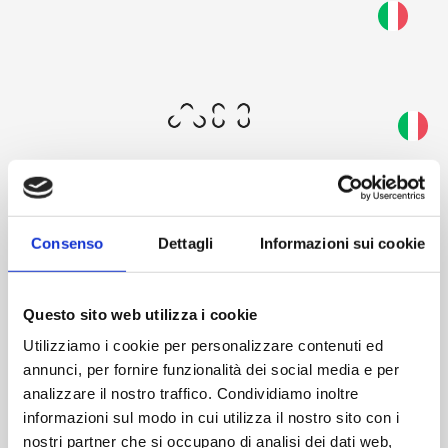
Skip
to
Questa schermata consente al tuo dispositivo di
main
consumare meno energia del dovuto quando resti
content
inattivo sul nostro sito. Per riprendere la
navigazione, fai un click o un tap in un punto
qualsiasi dello schermo.
Consenso
Dettagli
Informazioni sui cookie
Welcome
Questo sito web utilizza i cookie
Utilizziamo i cookie per personalizzare contenuti ed
annunci, per fornire funzionalità dei social media e per
analizzare il nostro traffico. Condividiamo inoltre
informazioni sul modo in cui utilizza il nostro sito con i
AM's restricted area offers you an exclusive experience:
nostri partner che si occupano di analisi dei dati web,
access our world, explore the catalog and discover extra