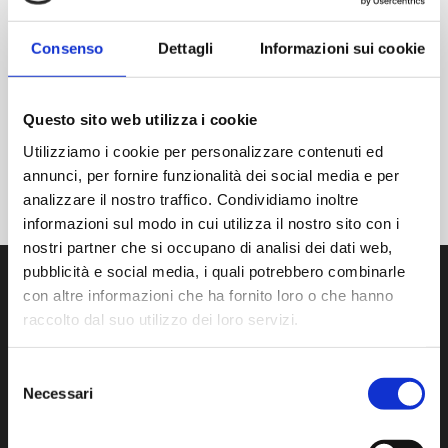
Frühere
KOMMENDE VERANSTALTUNGEN
HEUTE
Consenso
Dettagli
Informazioni sui cookie
Ereignisse
ABONNIEREN SIE DEN KALENDER
Questo sito web utilizza i cookie
Utilizziamo i cookie per personalizzare contenuti ed
annunci, per fornire funzionalità dei social media e per
analizzare il nostro traffico. Condividiamo inoltre
informazioni sul modo in cui utilizza il nostro sito con i
nostri partner che si occupano di analisi dei dati web,
pubblicità e social media, i quali potrebbero combinarle
con altre informazioni che ha fornito loro o che hanno
raccolto dal suo utilizzo dei loro servizi.
Wir entwickeln, produzieren und vertreiben modernste
Selezione
Produkte und Dienstleistungen zur
Necessari
del
Kontaminationskontrolle im Reinraum.
consenso