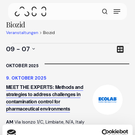
Zum
Menü
Hauptinhalt
Dieser Bildschirm ermöglicht es Ihrem Gerät,
springen
Suchen
weniger Energie als nötig zu verbrauchen wenn
Biozid
Sie auf unserer Website inaktiv sind. Um das
Surfen fortzusetzen, klicken oder tippen Sie
Veranstaltungen
Biozid
irgendwo auf den Bildschirm.
Veranstaltungen
Ans
Ere
09
 - 
07
Verzeich
Nav
Navi
Datum
auswählen.
OKTOBER 2025
9. OKTOBER 2025
MEET THE EXPERTS: Methods and
strategies to address challenges in
contamination control for
pharmaceutical environments
AM
Via Isonzo 1/C, Limbiate, N/A, Italy