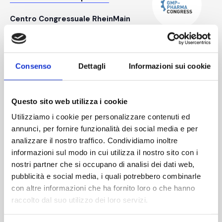
Centro Congressuale RheinMain
Friedrich-Ebert-Allee 1, Wiesbaden,
Germany
26
MÄRZ
-
26 MÄRZ
Lounges Karlsruhe 2026
Consenso
Dettagli
Informazioni sui cookie
Karlsruhe Trade Fair Center
Messeallee 1, D-76287 Rheinstetten,
Questo sito web utilizza i cookie
Germany
Utilizziamo i cookie per personalizzare contenuti ed
APRIL 2026
annunci, per fornire funzionalità dei social media e per
analizzare il nostro traffico. Condividiamo inoltre
22. APRIL
–
23. APRIL
informazioni sul modo in cui utilizza il nostro sito con i
PDA Italy Chapter – Excellence on
nostri partner che si occupano di analisi dei dati web,
Manufacturing Process: from API to
pubblicità e social media, i quali potrebbero combinarle
Filling
con altre informazioni che ha fornito loro o che hanno
raccolto dal suo utilizzo dei loro servizi.
Stabilimento chimico
farmaceutico militare - Firenze
Via
Reginaldo Giuliani 201, Firenze, Italy