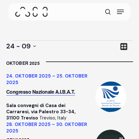
Zum
Menü
Hauptinhalt
Dieser Bildschirm ermöglicht es Ihrem Gerät,
springen
Suchen
weniger Energie als nötig zu verbrauchen wenn
Sie auf unserer Website inaktiv sind. Um das
Surfen fortzusetzen, klicken oder tippen Sie
irgendwo auf den Bildschirm.
Ans
Veranstaltungen
Ere
24
 - 
09
Verzeich
Nav
Navi
Datum
auswählen.
OKTOBER 2025
24. OKTOBER 2025
–
25. OKTOBER
2025
Congresso Nazionale A.I.B.A.T.
Sala convegni di Casa dei
Carraresi, via Palestro 33-34,
31100 Treviso
Treviso, Italy
28. OKTOBER 2025
–
30. OKTOBER
2025